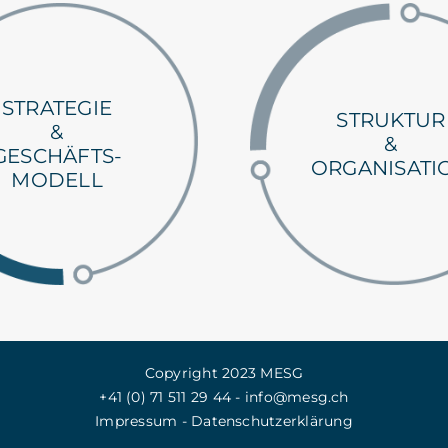
STRATEGIE
STRUKTUR
&
&
GESCHÄFTS-
ORGANISATI
MODELL
Copyright 2023 MESG
+41 (0)‭ 71 511 29 44
-
info@mesg.ch
Impressum
-
Datenschutzerklärung