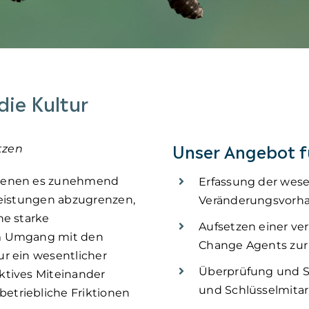
die Kultur
Unser Angebot fü
tzen
 denen es zunehmend
Erfassung der wes
leistungen abzugrenzen,
Veränderungsvorh
ne starke
Aufsetzen einer v
im Umgang mit den
Change Agents zur 
r ein wesentlicher
Überprüfung und St
ktives Miteinander
und Schlüsselmita
etriebliche Friktionen