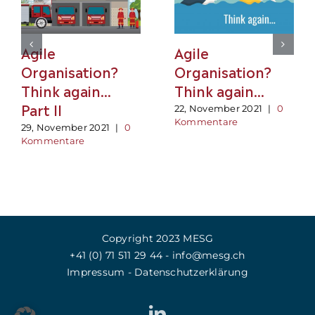
Agile
Agile
Organisation?
Organisation?
Think again…
Think again…
Part II
22, November 2021
|
0
Kommentare
29, November 2021
|
0
Kommentare
Copyright 2023 MESG
+41 (0)‭ 71 511 29 44
-
info@mesg.ch
Impressum
-
Datenschutzerklärung
LinkedIn